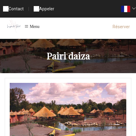
Contact
|
Appeler
Réserver
Menu
Pairi daiza