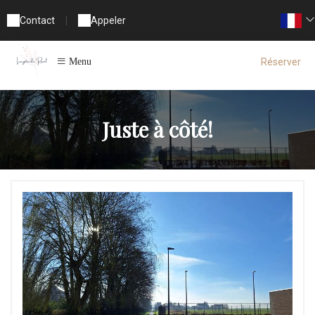
Contact
|
Appeler
Réserver
Menu
Juste à côté!