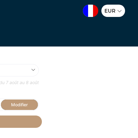
EUR
 du
7 août
au
8 août
Modifier